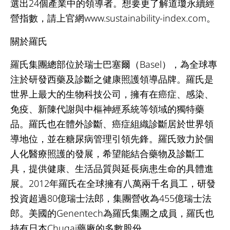
選出24個產業中的領導者。想要更了解道瓊永續經
營指數，請上官網www.sustainability-index.com。
關於羅氏
羅氏集團總部位於瑞士巴塞爾（Basel），為全球專
注於研發西藥及診斷之健康照護領導品牌。羅氏是
世界上最大的生物科技公司，擁有在癌症、感染、
免疫、新陳代謝與中樞神經系統等領域的獨特藥
品。羅氏也在體外診斷、癌症組織診斷居於世界領
導地位，並在糖尿病管理引領先鋒。羅氏致力於個
人化醫療照護的發展，希望能結合藥物及診斷工
具，提供健康、生活品質與延長病患生命的具體進
展。2012年羅氏在全球擁有八萬兩千名員工，研發
投資超過80億瑞士法郎，集團營收為455億瑞士法
郎。美國的Genentech為羅氏集團之成員，羅氏也
持有日本Chugai藥廠的多數股份。