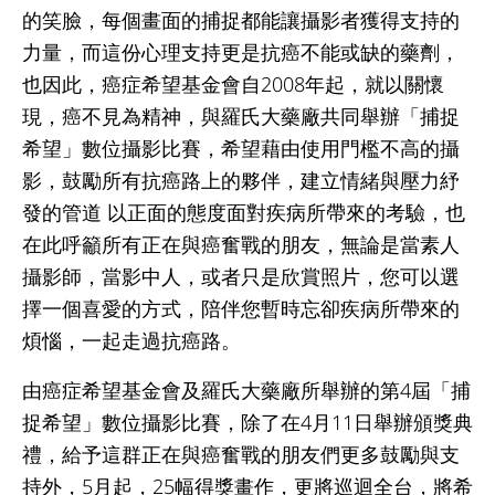
的笑臉，每個畫面的捕捉都能讓攝影者獲得支持的
力量，而這份心理支持更是抗癌不能或缺的藥劑，
也因此，癌症希望基金會自2008年起，就以關懷
現，癌不見為精神，與羅氏大藥廠共同舉辦「捕捉
希望」數位攝影比賽，希望藉由使用門檻不高的攝
影，鼓勵所有抗癌路上的夥伴，建立情緒與壓力紓
發的管道 以正面的態度面對疾病所帶來的考驗，也
在此呼籲所有正在與癌奮戰的朋友，無論是當素人
攝影師，當影中人，或者只是欣賞照片，您可以選
擇一個喜愛的方式，陪伴您暫時忘卻疾病所帶來的
煩惱，一起走過抗癌路。
由癌症希望基金會及羅氏大藥廠所舉辦的第4屆「捕
捉希望」數位攝影比賽，除了在4月11日舉辦頒獎典
禮，給予這群正在與癌奮戰的朋友們更多鼓勵與支
持外，5月起，25幅得獎畫作，更將巡迴全台，將希