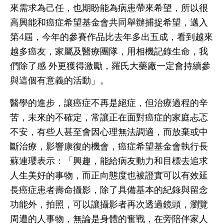
來需求為己任，也期盼能為病患帶來希望，所以很
高興能和癌症希望基金會共同舉辦捕捉希望，邁入
第4屆，今年的參賽作品比去年多出五成，看到越來
越多癌友，家屬及醫療團隊，用相機記錄生命，我
們除了感 外更獲得激勵，羅氏大藥廠一定會持續參
與這個有意義的活動」。
醫學的進步，讓癌症不再是絕症，但治療過程的辛
苦，未來的不確定，常讓正在面對癌症的家庭忐忑
不安，有些人甚至會因心理無法調適，而放棄或中
斷治療，影響康復的機會，癌症希望基金會執行長
蘇連瓔表示：「興趣，能給病友動力和目標去追求
人生美好的事物，而正向態度也被證實可以有效延
長癌症患者壽命攝影，除了具備基本的紀錄與留念
功能外，拍照，可以讓攝影者再次透過鏡頭，瀏覽
周遭的人事物，無論是身體的奮戰，在旁陪伴家人