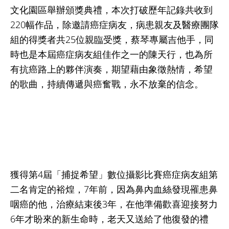
文化園區舉辦頒獎典禮，本次打破歷年記錄共收到
220幅作品，除邀請癌症病友，病患親友及醫療團隊
組的得獎者共25位親臨受獎，蔡琴專屬吉他手，同
時也是本屆癌症病友組佳作之一的陳天行，也為所
有抗癌路上的夥伴演奏，期望藉由象徵熱情，希望
的歌曲，持續傳遞與癌奮戰，永不放棄的信念。
獲得第4屆「捕捉希望」數位攝影比賽癌症病友組第
二名肯定的裕煌，7年前，因為鼻內血絲發現罹患鼻
咽癌的他，治療結束後3年，在他準備歡喜迎接努力
6年才盼來的新生命時，老天又送給了他復發的禮