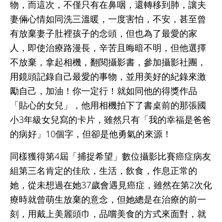
物，而這次，不僅只有在鼻咽，還轉移到肺，讓夫
妻倆心情如同洗三溫暖，一度害怕，不安，甚至曾
有放棄妻子肚裡孩子的念頭，但也為了最愛的家
人，即使治療路漫長，辛苦且晦暗不明，但他選擇
不放棄，拿起相機，翻閱攝影書，參加攝影社團，
用鏡頭記錄自己最愛的事物，並用美好的紀錄來激
勵自己，加油！你一定行！就如同他的得獎作品
「貼心的女兒」，他用相機拍下了書桌前的那張國
小3年級女兒寫的卡片，雖然只有「我的幸福是爸爸
的病好」10個字，但卻是他勇氣的來源！
同樣獲得第4屆「捕捉希望」數位攝影比賽癌症病友
組第三名肯定的佳欣，生活，飲食，作息正常的
她，從未想過在她37歲會遇見癌症，雖然在第2次化
療時就曾萌生放棄的意念，但她總是在治療的前一
刻，用戴上美麗頭巾，品嚐美食的方式來面對，就