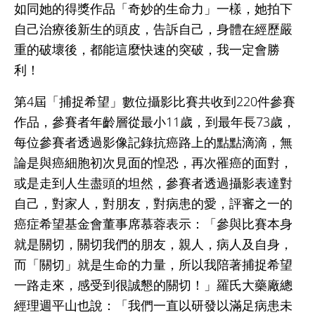
如同她的得獎作品「奇妙的生命力」一樣，她拍下
自己治療後新生的頭皮，告訴自己，身體在經歷嚴
重的破壞後，都能這麼快速的突破，我一定會勝
利！
第4屆「捕捉希望」數位攝影比賽共收到220件參賽
作品，參賽者年齡層從最小11歲，到最年長73歲，
每位參賽者透過影像記錄抗癌路上的點點滴滴，無
論是與癌細胞初次見面的惶恐，再次罹癌的面對，
或是走到人生盡頭的坦然，參賽者透過攝影表達對
自己，對家人，對朋友，對病患的愛，評審之一的
癌症希望基金會董事席慕蓉表示：「參與比賽本身
就是關切，關切我們的朋友，親人，病人及自身，
而「關切」就是生命的力量，所以我陪著捕捉希望
一路走來，感受到很誠懇的關切！」羅氏大藥廠總
經理週平山也說：「我們一直以研發以滿足病患未