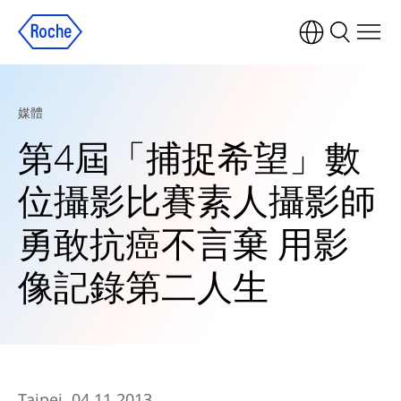
媒體
第4屆「捕捉希望」數
位攝影比賽素人攝影師
勇敢抗癌不言棄 用影
像記錄第二人生
Taipei, 04.11.2013