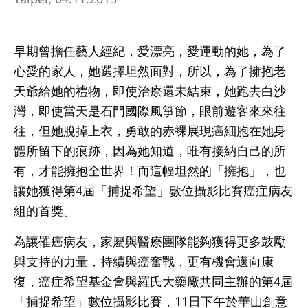
早期曾擔任藝人經紀，愛漂亮，愛運動的她，為了
心愛的家人，她選擇坦然面對，所以，為了擁抱老
天爺給她的禮物，即使治療還未結束，她跑去白沙
灣，即使當天是石門國際風箏節，眼前遊客來來往
往，但她脫掉上衣，勇敢的赤裸展現癌細胞在她身
體所留下的痕跡，因為她知道，唯有接納自己的所
有，才能擁抱全世界！而這幅坦然的「擁抱」，也
讓她獲得第4屆「捕捉希望」數位攝影比賽癌症病友
組的首獎。
為讓罹癌病友，家屬與醫療團隊能夠獲得更多鼓勵
與支持的力量，持續與癌奮戰，更有機會邁向康
復，癌症希望基金會與羅氏大藥廠共同主辦的第4屆
「捕捉希望」數位攝影比賽，11日下午於華山創意