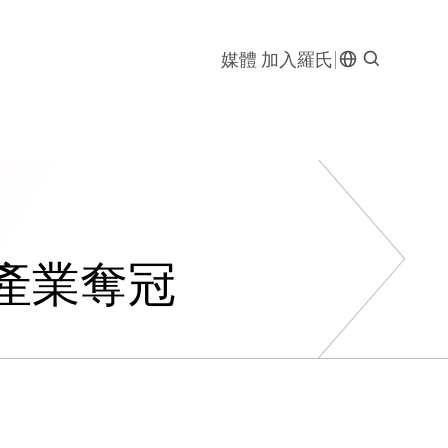
媒體
加入羅氏
產業奪冠