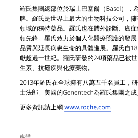
羅氏集團總部位於瑞士巴塞爾（Basel）
牌。羅氏是世界上最大的生物科技公司，擁
領域的獨特藥品。羅氏也在體外診斷、癌症
領先鋒。羅氏致力於個人化醫療照護的發展
品質與延長病患生命的具體進展。羅氏自18
獻超過一世紀。羅氏研發的24項藥品已被
生素、抗瘧疾與化療藥物。
2013年羅氏在全球擁有八萬五千名員工，研
士法郎。美國的Genentech為羅氏集團之
更多資訊請上網
www.roche.com
媒體