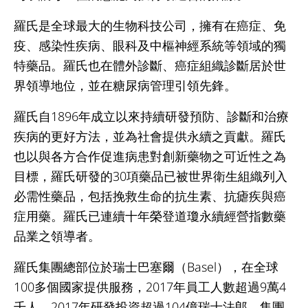
羅氏是全球最大的生物科技公司，擁有在癌症、免
疫、感染性疾病、眼科及中樞神經系統等領域的獨
特藥品。羅氏也在體外診斷、癌症組織診斷居於世
界領導地位，並在糖尿病管理引領先鋒。
羅氏自1896年成立以來持續研發預防、診斷和治療
疾病的更好方法，並為社會提供永續之貢獻。羅氏
也以與各方合作促進病患對創新藥物之可近性之為
目標，羅氏研發的30項藥品已被世界衛生組織列入
必需性藥品，包括挽救生命的抗生素、抗瘧疾與癌
症用藥。羅氏已連續十年榮登道瓊永續經營指數藥
品業之領導者。
羅氏集團總部位於瑞士巴塞爾（Basel），在全球
100多個國家提供服務，2017年員工人數超過9萬4
千人，2017年研發投資超過104億瑞士法郎，集團