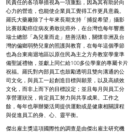
民責任的各項舉措視為一項重點，因為其有助於向
心力的營造，也能使企業員工覺得工作更具意義。
羅氏大藥廠除了十年來長期支持「捕捉希望」攝影
比賽鼓勵癌症病友勇敢抗癌外，在台灣也每年響應
瑞士總部「為兒童而走」慈善活動，關懷非洲及台
灣的偏鄉弱勢兒童的照護與教育，在每年這個季節
也為台東南迴地區以原住民為主之方舟教室學童準
備聖誕禮物，並獻上同仁給100多位學童的專屬卡片
祝福。羅氏對內部員工也鼓勵透明且雙向溝通的公
司文化，與員工一起創造目標與願景，以及高績效
文化，而非上而下的目標設定；並且每月與員工分
享營運狀況，肯定員工努力與共享成果。工作之
餘，每年也舉辦樂活周提供運動或是健康相關課程
與促進員工的身、心、靈平衡。
傑出雇主獎這項國際性的調查是由傑出雇主研究機