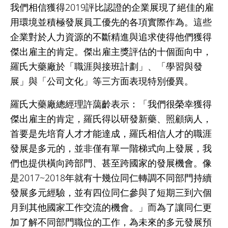
我們相信獲得2019評比認證的企業展現了絕佳的雇
用環境並積極發展員工優先的各項實際作為。這些
企業對於人力資源的不斷精進與追求使得他們獲得
傑出雇主的肯定。傑出雇主獎評估的十個面向中，
羅氏大藥廠於「職涯與接班計劃」、「學習與發
展」與「公司文化」等三方面表現特別優異。
羅氏大藥廠總經理許藹齡表示：「我們很榮幸獲得
傑出雇主的肯定，羅氏得以研發新藥、照顧病人，
首要是先培育人才才能達成，羅氏相信人才的職涯
發展是多元的，並非僅有單一階梯式向上發展，我
們也提供橫向跨部門、甚至跨國家的發展機會。像
是2017~2018年就有十幾位同仁轉調不同部門持續
發展多元經驗，並有四位同仁參與了短期三到六個
月到其他國家工作交流的機會。」而為了讓同仁更
加了解不同部門職位的工作，為未來的多元發展預