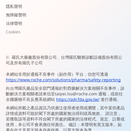
隱私聲明
無障礙聲明
法律聲明
Cookies
©
羅氏大藥廠股份有限公司、台灣羅氏醫療診斷設備股份有限公
司及所有羅氏子公司
本網站非用於通報不良事件（副作用）平台，但您可透過
https://www.roche.com/solutions/pharma/safety-reporting
向台灣羅氏藥品安全部門通報針對西藥解決方案相關不良事件，診
斷解決方案相關者請來信至
taipei.lso@roche.com
通報，或前往
全國藥物不良反應系統網站
https://adr.fda.gov.tw/
進行通報。
本網站所載之產品資訊乃供廣泛使用者使用或瀏覽，其中某些產品
詳情或資料可能於閣下所處的國家無法得到或爲無效。 請注意，
若獲取該等資料不符合閣下所處的國家的法律程式、規定、註冊或
使用，本公司不會承擔任何責任。 備註：本聲明有英文版本。如
果在中文及英文版本存有歧義，以英文版本為準。