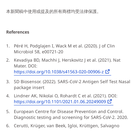
本新聞稿中使用或提及的所有商標均受法律保護。
References
Péré H, Podglajen I, Wack M et al. (2020). J of Clin
Microbiol 58, e00721-20
Kevadiya BD, Machhi J, Herskovitz J et al. (2021). Nat
Mater. DOI:
https://doi.org/10.1038/s41563-020-00906-z
SD Biosensor. (2022). SARS-CoV-2 Antigen Self Test Nasal
package insert
Lindner AK, Nikolai O, Rohardt C et al. (2021). DOI:
https://doi.org/10.1101/2021.01.06.20249009
European Centre for Disease Prevention and Control.
Diagnostic testing and screening for SARS-CoV-2. 2020.
Cerutti, Krüger, van Beek, Igloi, Krüttgen, Salvagno