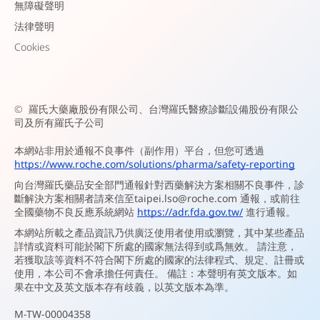
無障礙聲明
法律聲明
Cookies
©
羅氏大藥廠股份有限公司、台灣羅氏醫療診斷設備股份有限公
司及所有羅氏子公司
本網站非用於通報不良事件（副作用）平台，但您可透過
https://www.roche.com/solutions/pharma/safety-reporting
向台灣羅氏藥品安全部門通報針對西藥解決方案相關不良事件，診
斷解決方案相關者請來信至
taipei.lso@roche.com
通報，或前往
全國藥物不良反應系統網站
https://adr.fda.gov.tw/
進行通報。
本網站所載之產品資訊乃供廣泛使用者使用或瀏覽，其中某些產品
詳情或資料可能於閣下所處的國家無法得到或爲無效。 請注意，
若獲取該等資料不符合閣下所處的國家的法律程式、規定、註冊或
使用，本公司不會承擔任何責任。 備註：本聲明有英文版本。如
果在中文及英文版本存有歧義，以英文版本為準。
M-TW-00004358