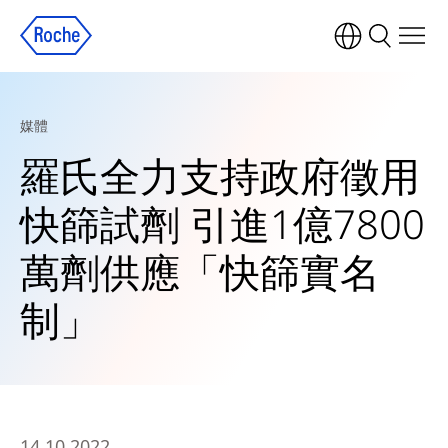
媒體
羅氏全力支持政府徵用
快篩試劑 引進1億7800
萬劑供應「快篩實名
制」
14.10.2022