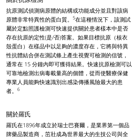
抗原測試偵測病原體的結構或功能成分並且對該病
5
原體非常特異性的蛋白質。
在這種情況下，該測試
屬於定點照護檢測可快速提供關於患者樣本中是否
存在抗原的定性(是/否)答案。如果目標抗原（核衣
殼蛋白）在樣品中以足夠的濃度存在，它將與特異
性抗體結合併在測試條上產生視覺可檢測的信號，
通常在 15 分鐘內即可獲得結果。快速抗原檢測可以
可靠地檢測出病毒載量高的個體，從而使醫療保健
專業人員能夠快速識別出感染傳播風險最大的患
6
者。
關於羅氏
羅氏在1896年成立於瑞士巴賽爾，是業界第一個品
牌藥品製造商，茁壯成為世界最大的生技公司與全