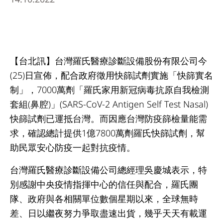
【台北訊】台灣羅氏醫療診斷設備股份有限公司今
(25)日宣佈，配合政府徵用快篩試劑實施「快篩實名
制」，7000萬劑「羅氏家用新冠病毒抗原自我檢測
套組(鼻腔)」(SARS-CoV-2 Antigen Self Test Nasal)
快篩試劑已運抵台灣。而因應台灣防疫篩檢量能需
求，確認總計提供1億7800萬劑羅氏快篩試劑，幫
助民眾安心防疫一起對抗疫情。
台灣羅氏醫療診斷設備公司總經理吳慶城表示，特
別感謝中央疫情指揮中心的信任與配合，羅氏團
隊、政府與各相關單位數個星期以來，全球無時
差、日以繼夜努力爭取盡速出貨，幾乎天天有載運