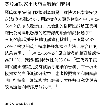
關於羅氏家用快篩自我檢測套組
羅氏家用快篩自我檢測套組是一種快速色譜免疫測
定法(側流測定法)，用於檢測人類鼻腔樣本中 SARS-
CoV-2 的核衣殼蛋白。此檢測的臨床性能是直接與
羅氏公司高度敏感的逆轉錄酶聚合酶鏈反應 (RT-
PCR)的鼻咽拭子檢體測試進行比對，PCR是SARS-
CoV-2 檢測的黃金標準採樣和檢測方法。綜合研究
1,2
結果表明，
SARS-CoV-2抗原自檢鼻的相對敏感性
3
為91.1%。總體相對特異性為99.6%，
這代表了該
測試能正確識別沒有被病毒感染的患者。在一項比
較獨立的自我測試研究中，患者按照書面和圖解說
明自行採樣、測試和讀出結果，大多數研究參與者
4
認為該檢測程序易於執行。
關於抗原檢測