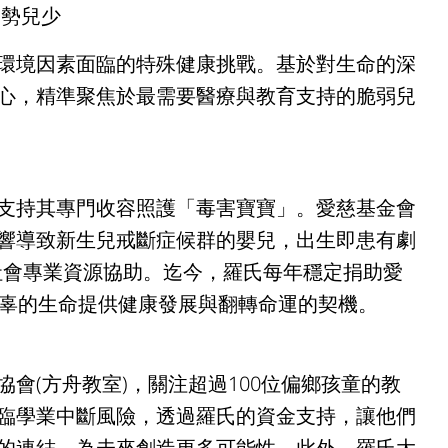
弱勢兒少
環境因素面臨的特殊健康挑戰。基於對生命的深
心，精準聚焦於最需要醫療與教育支持的脆弱兒
支持其專門收容照護「毒害寶寶」。愛慈基金會
響導致新生兒戒斷症候群的嬰兒，出生即患有劇
社會專業資源協助。迄今，羅氏每年穩定捐助愛
無辜的生命提供健康發展與翻轉命運的契機。
會(方舟教室)，關注超過100位偏鄉孩童的教
臨學業中斷風險，透過羅氏的資金支持，讓他們
的連結，為未來創造更多可能性。此外，羅氏大