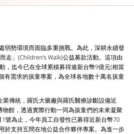
處弱勢環境而面臨多重挑戰。為此，深耕永續發
(Children's Walk)公益募款活動。這項由
動，迄今已在全球累積募得逾新台幣9億元(相當
000個有需求的孩童專案，為全球各地數十萬名孩童
的企業傳統，羅氏大藥廠與羅氏醫療診斷設備近
灣博物館，透過實際行動一同為孩童們的未來凝聚
1號為止，今年員工自發性已募得近新台幣70
用於支持五間在地公益合作夥伴專案。為進一步