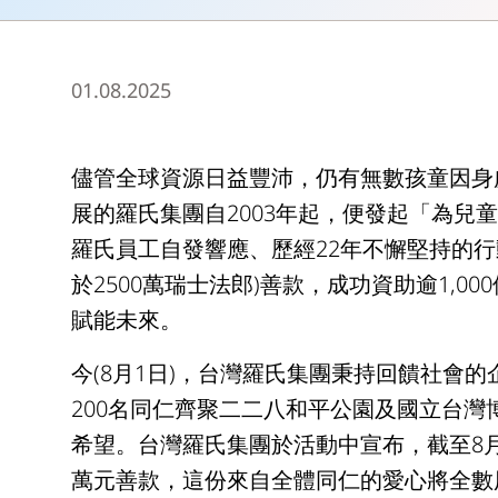
01.08.2025
儘管全球資源日益豐沛，仍有無數孩童因身
展的羅氏集團自2003年起，便發起「為兒童而走」
羅氏員工自發響應、歷經22年不懈堅持的行
於2500萬瑞士法郎)善款，成功資助逾1,
賦能未來。
今(8月1日)，台灣羅氏集團秉持回饋社會
200名同仁齊聚二二八和平公園及國立台
希望。台灣羅氏集團於活動中宣布，截至8月
萬元善款，這份來自全體同仁的愛心將全數