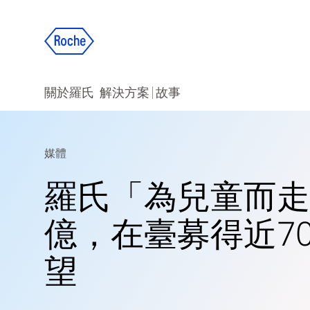
關於羅氏
解決方案
故事
媒體
羅氏「為兒童而走
億，在臺募得近7
望