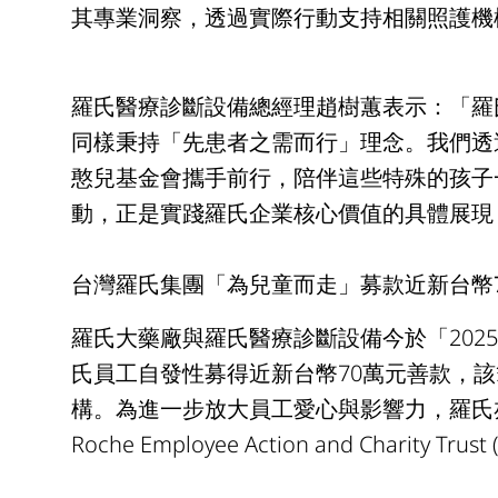
其專業洞察，透過實際行動支持相關照護機
羅氏醫療診斷設備總經理趙樹蕙表示：「羅
同樣秉持「先患者之需而行」理念。我們透
憨兒基金會攜手前行，陪伴這些特殊的孩子
動，正是實踐羅氏企業核心價值的具體展現
台灣羅氏集團「為兒童而走」募款近新台幣
羅氏大藥廠與羅氏醫療診斷設備今於「202
氏員工自發性募得近新台幣70萬元善款，
構。為進一步放大員工愛心與影響力，羅氏
Roche Employee Action and Charit