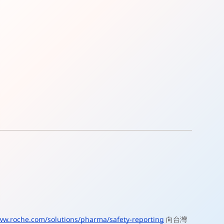
ww.roche.com/solutions/pharma/safety-reporting
向台灣