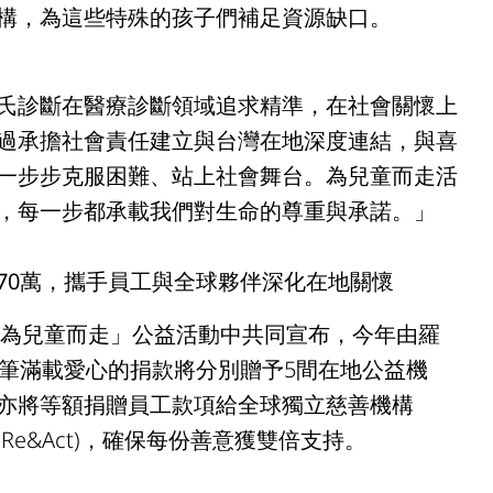
構，為這些特殊的孩子們補足資源缺口。
氏診斷在醫療診斷領域追求精準，在社會關懷上
過承擔社會責任建立與台灣在地深度連結，與喜
一步步克服困難、站上社會舞台。為兒童而走活
，每一步都承載我們對生命的尊重與承諾。」
70萬，攜手員工與全球夥伴深化在地關懷
5為兒童而走」公益活動中共同宣布，今年由羅
該筆滿載愛心的捐款將分別贈予5間在地公益機
亦將等額捐贈員工款項給全球獨立慈善機構
y Trust (Re&Act)，確保每份善意獲雙倍支持。