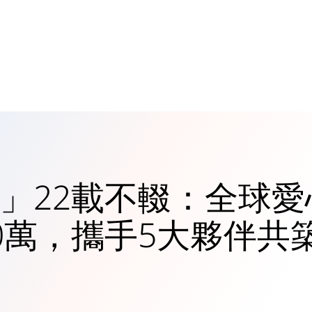
」22載不輟：全球愛
0萬，攜手5大夥伴共