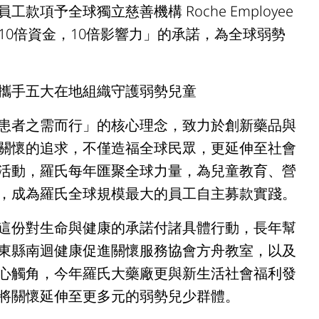
項予全球獨立慈善機構 Roche Employee
&Act)，實現「10倍資金，10倍影響力」的承諾，為全球弱勢
攜手五大在地組織守護弱勢兒童
患者之需而行」的核心理念，致力於創新藥品與
關懷的追求，不僅造福全球民眾，更延伸至社會
活動，羅氏每年匯聚全球力量，為兒童教育、營
，成為羅氏全球規模最大的員工自主募款實踐。
這份對生命與健康的承諾付諸具體行動，長年幫
東縣南迴健康促進關懷服務協會方舟教室，以及
心觸角，今年羅氏大藥廠更與新生活社會福利發
將關懷延伸至更多元的弱勢兒少群體。