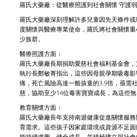
羅氏大藥廠：從醫療照護到社會關懷 守護
羅氏大藥廠深刻理解許多兒童因先天條件或
度關懷與醫療專業使命，羅氏將社會關懷重
少族群。
醫療照護方面：
羅氏大藥廠長期捐助愛慈社會福利基金會，
執行長鄭敏菁指出，這些因母親孕期吸毒影
痛，死亡風險高達一般孩童的3.9倍，亟需
慈，協助至少14位毒害寶寶成長，為這些
教育關懷方面：
羅氏大藥廠長年支持南迴健康促進關懷服務協
育需求。這些孩子因家庭環境或資源不足面
能持續求學、健全成長，並積極建立與社會